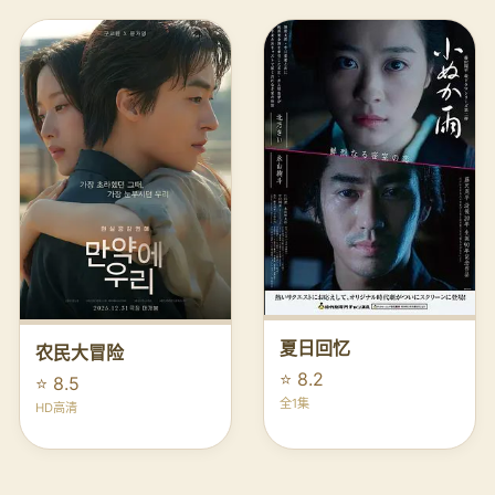
夏日回忆
农民大冒险
⭐ 8.2
⭐ 8.5
全1集
HD高清