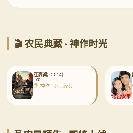
🎬 农民典藏 · 神作时光
红高粱
(2014)
中国
🏆 神作 · 乡土经典