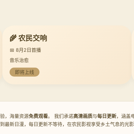
🌾 农民交响
📅 8月2日首播
音乐治愈
即将上线
验，海量资源
免费观看
。 我们承诺
高清画质
与
每日更新
，涵盖
片到最新日漫，每日更新不等待，在农民影视享受乡土气息的光