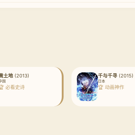
黄土地
(2013)
千与千寻
(2015)
中国
日本
🏆 必看史诗
🏆 动画神作