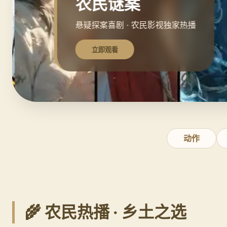
农民谜案
悬疑探案喜剧 · 农民影视独家热播
立即观看
动作
🌾 农民热播 · 乡土之选