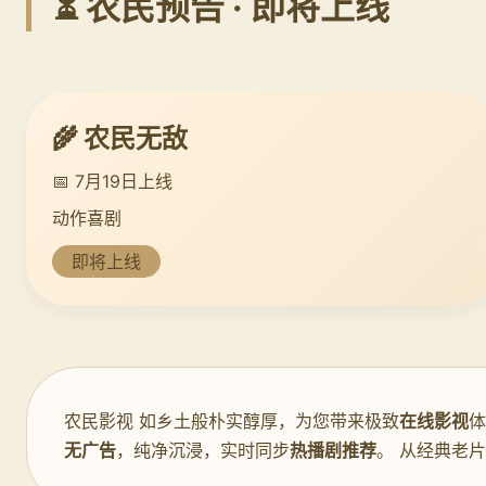
⏳ 农民预告 · 即将上线
🌾 农民无敌
📅 7月19日上线
动作喜剧
即将上线
农民影视 如乡土般朴实醇厚，为您带来极致
在线影视
体
无广告
，纯净沉浸，实时同步
热播剧推荐
。 从经典老