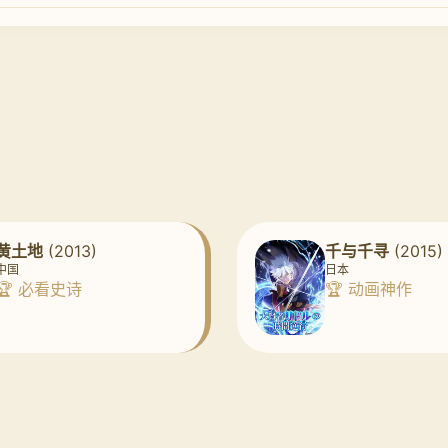
黄土地
(2013)
千与千寻
(2015)
中国
日本
🏆 必看史诗
🏆 动画神作