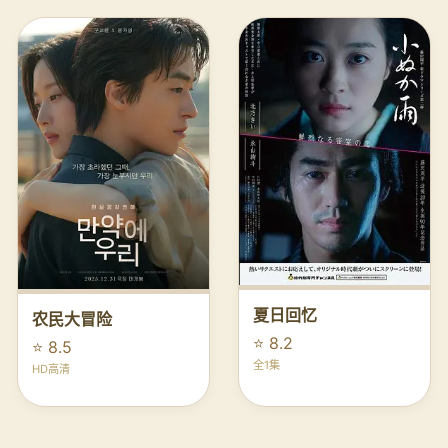
夏日回忆
农民大冒险
⭐ 8.2
⭐ 8.5
全1集
HD高清