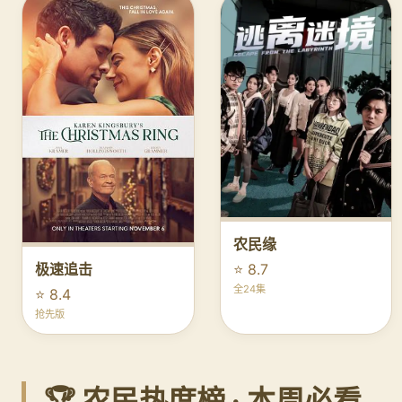
农民缘
⭐ 8.7
极速追击
全24集
⭐ 8.4
抢先版
🏆 农民热度榜 · 本周必看