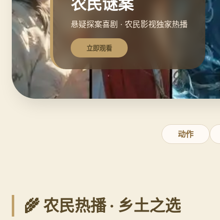
农民谜案
悬疑探案喜剧 · 农民影视独家热播
立即观看
动作
🌾 农民热播 · 乡土之选