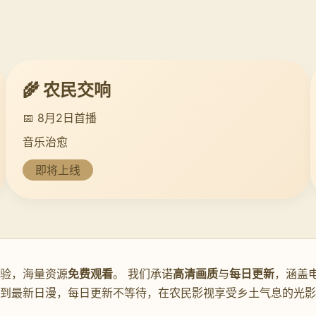
🌾 农民交响
📅 8月2日首播
音乐治愈
即将上线
验，海量资源
免费观看
。 我们承诺
高清画质
与
每日更新
，涵盖
片到最新日漫，每日更新不等待，在农民影视享受乡土气息的光