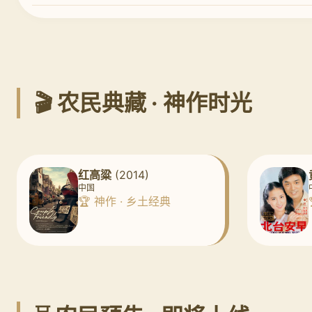
🎬 农民典藏 · 神作时光
红高粱
(2014)
中国
🏆 神作 · 乡土经典