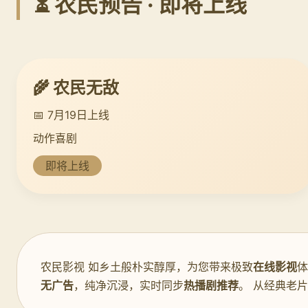
⏳ 农民预告 · 即将上线
🌾 农民无敌
📅 7月19日上线
动作喜剧
即将上线
农民影视 如乡土般朴实醇厚，为您带来极致
在线影视
体
无广告
，纯净沉浸，实时同步
热播剧推荐
。 从经典老